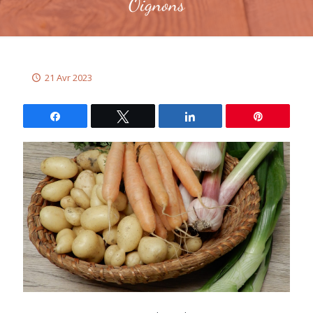
Oignons
21 Avr 2023
Partagez
Tweetez
Partagez
Épingle