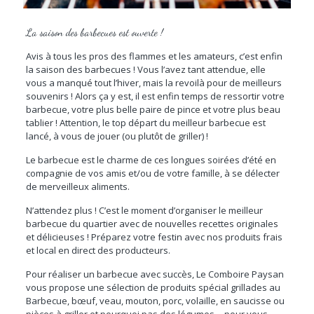
La saison des barbecues est ouverte !
Avis à tous les pros des flammes et les amateurs, c’est enfin
la saison des barbecues ! Vous l’avez tant attendue, elle
vous a manqué tout l’hiver, mais la revoilà pour de meilleurs
souvenirs ! Alors ça y est, il est enfin temps de ressortir votre
barbecue, votre plus belle paire de pince et votre plus beau
tablier ! Attention, le top départ du meilleur barbecue est
lancé, à vous de jouer (ou plutôt de griller) !
Le barbecue est le charme de ces longues soirées d’été en
compagnie de vos amis et/ou de votre famille, à se délecter
de merveilleux aliments.
N’attendez plus ! C’est le moment d’organiser le meilleur
barbecue du quartier avec de nouvelles recettes originales
et délicieuses ! Préparez votre festin avec nos produits frais
et local en direct des producteurs.
Pour réaliser un barbecue avec succès, Le Comboire Paysan
vous propose une sélection de produits spécial grillades au
Barbecue, bœuf, veau, mouton, porc, volaille, en saucisse ou
pièces à griller et pourquoi pas des légumes… pour vous