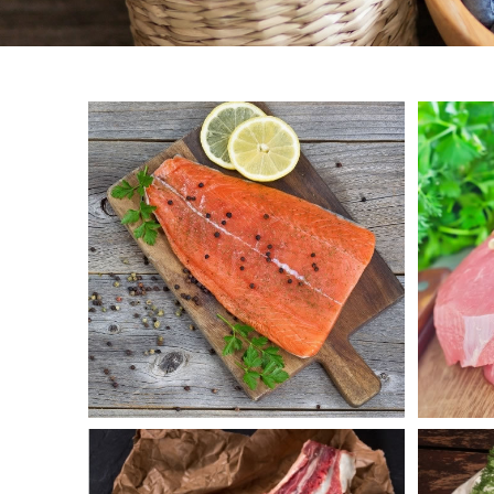
Truite
Ve
Bœuf
Por