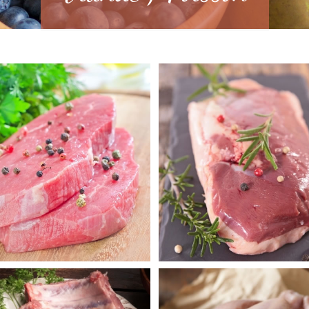
au
Canard
c
Poulet, Pintade