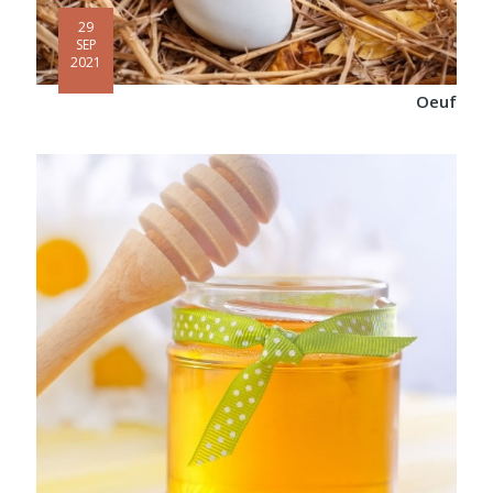
29
SEP
2021
Oeuf