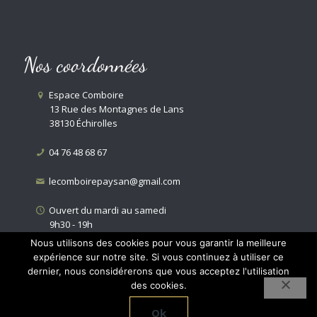
Nos coordonnées
Espace Comboire
13 Rue des Montagnes de Lans
38130 Échirolles
04 76 48 68 67
lecomboirepaysan@gmail.com
Ouvert du mardi au samedi
9h30 - 19h
Nous utilisons des cookies pour vous garantir la meilleure
expérience sur notre site. Si vous continuez à utiliser ce
dernier, nous considérerons que vous acceptez l'utilisation
des cookies.
© 2021 Le Comboire Paysan. Tous droits réservés. Réalisé par
Ok