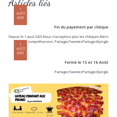
Articles liés
1
AOÛT
2025
Fin du payement par chéque
Depuis le 1 aout 2025 Nous n’acceptons plus les chèques Merci
de votre compréhension. PartagezTweetezPartagezÉpingle
1
AOÛT
2025
Fermé le 15 et 16 Août
PartagezTweetezPartagezÉpingle