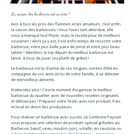
La saison des barbecues est ouverte !
Avis à tous les pros des flammes et les amateurs, c’est enfin
la saison des barbecues ! Vous l’avez tant attendue, elle
vous a manqué tout l’hiver, mais la revoilà pour de meilleurs
souvenirs ! Alors ça y est, il est enfin temps de ressortir votre
barbecue, votre plus belle paire de pince et votre plus beau
tablier ! Attention, le top départ du meilleur barbecue est
lancé, à vous de jouer (ou plutôt de griller) !
Le barbecue est le charme de ces longues soirées d’été en
compagnie de vos amis et/ou de votre famille, à se délecter
de merveilleux aliments.
N’attendez plus ! C’est le moment d’organiser le meilleur
barbecue du quartier avec de nouvelles recettes originales
et délicieuses ! Préparez votre festin avec nos produits frais
et local en direct des producteurs.
Pour réaliser un barbecue avec succès, Le Comboire Paysan
vous propose une sélection de produits spécial grillades au
Barbecue, bœuf, veau, mouton, porc, volaille, en saucisse ou
pièces à griller et pourquoi pas des légumes… pour vous