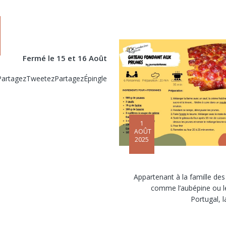
Fermé le 15 et 16 Août
PartagezTweetezPartagezÉpingle
1
AOÛT
2025
Appartenant à la famille de
comme l’aubépine ou le
Portugal, l