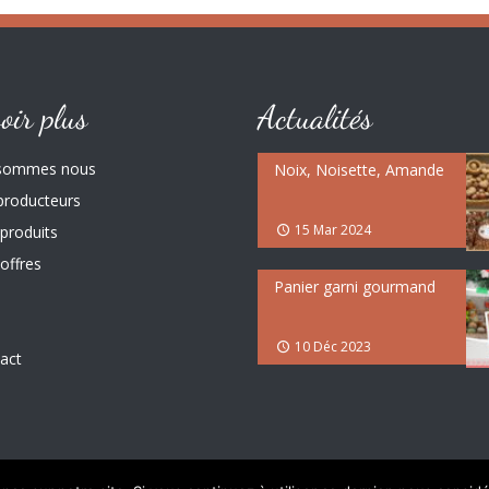
oir plus
Actualités
 sommes nous
Noix, Noisette, Amande
producteurs
15 Mar 2024
produits
offres
Panier garni gourmand
10 Déc 2023
act