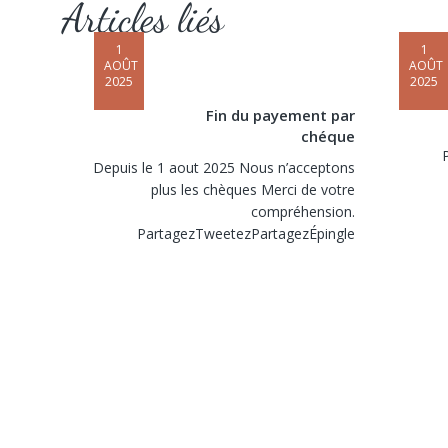
Articles liés
1
1
AOÛT
AOÛT
2025
2025
Fin du payement par
chéque
Depuis le 1 aout 2025 Nous n’acceptons
plus les chèques Merci de votre
compréhension.
PartagezTweetezPartagezÉpingle