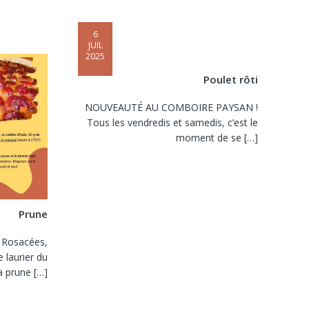
6
JUIL
2025
Poulet rôti
NOUVEAUTÉ AU COMBOIRE PAYSAN !
Tous les vendredis et samedis, c’est le
moment de se
[…]
Prune
s Rosacées,
 laurier du
a prune
[…]